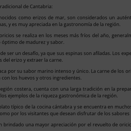
radicional de Cantabria:
nocidos como erizos de mar, son considerados un auténti
as, y es muy apreciada en la gastronomía de la región.
 oricios se realiza en los meses más fríos del año, gener
to óptimo de madurez y sabor.
de ser un desafío, ya que sus espinas son afiladas. Los exper
del erizo y extraer la carne.
taca por su sabor marino intenso y único. La carne de los o
 con los huevos y otros ingredientes.
 región costera, cuenta con una larga tradición en la prep
e los ejemplos de la riqueza gastronómica de la región.
un plato típico de la cocina cántabra y se encuentra en much
como por los visitantes que desean disfrutar de los sabores
 brindado una mayor apreciación por el revuelto de oricios