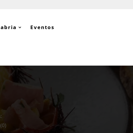
tabria
Eventos
:
(
0
)