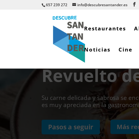
657 239 272
info@descubresantander.es
Restaurantes
A
Noticias
Cine
Revuelto de
Su carne delicada y sabrosa se enc
es muy apreciada en la gastronomí
Más re
Pasos a seguir