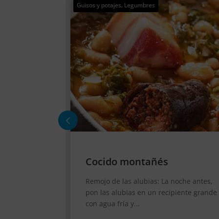
Guisos y potajes
Marmita Cántabra
noche antes,
Preparación de los ingredientes: Lava
piente grande
bien el pescado y córtalo en trozos de
tamaño mediano. Pela...