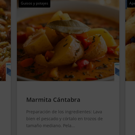
,
Aperitivos y tapas
Pescados
Pos
Rabas de calamar al estilo
cántabro
Preparación de los calamares: Lava bien
los calamares y córtalos en rodajas de
aproximadamente 1...