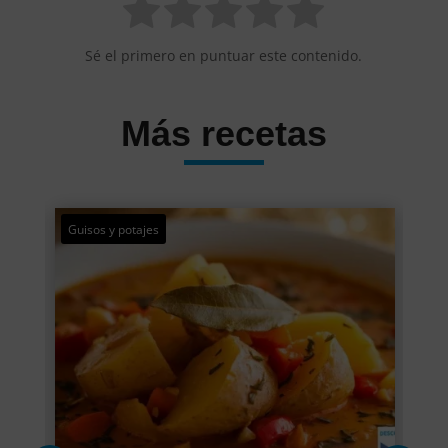
Sé el primero en puntuar este contenido.
Más recetas
Guisos y potajes
Ape