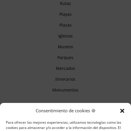
Rutas
Playas
Plazas
Iglesias
Museos
Parques
Mercados
Itinerarios
Monumentos
Descubre Cantabria
Consentimiento de cookies 🍪
Para ofrecer las mejores experiencias, utilizamos tecnologías como las
Información
cookies para almacenar y/o acceder a la información del dispositivo. El