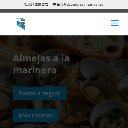
657 239 272
info@descubresantander.es
Almejas a la
marinera
Pasos a seguir
Más recetas