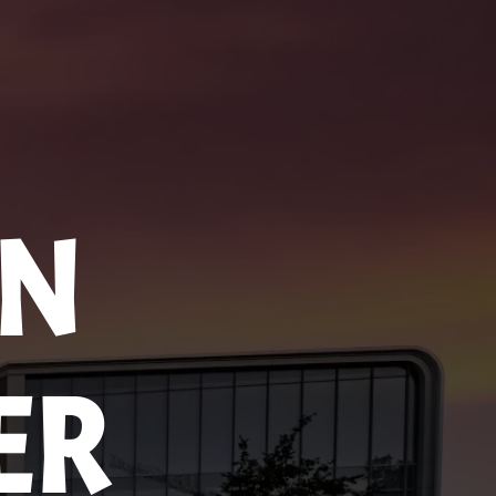
EN
ER