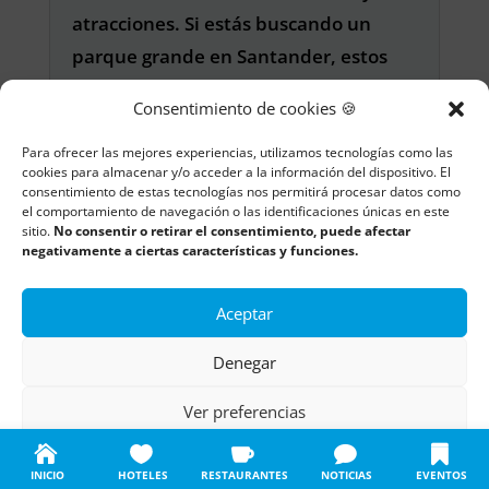
atracciones. Si estás buscando un
parque grande en Santander, estos
son algunos de los que podrías
Consentimiento de cookies 🍪
considerar.
Para ofrecer las mejores experiencias, utilizamos tecnologías como las
cookies para almacenar y/o acceder a la información del dispositivo. El
consentimiento de estas tecnologías nos permitirá procesar datos como
el comportamiento de navegación o las identificaciones únicas en este
¿Hay parques en
sitio.
No consentir o retirar el consentimiento, puede afectar
Santander con zonas
negativamente a ciertas características y funciones.
para hacer picnic?
Aceptar
¡Por supuesto! En Santander
Denegar
encontrarás varios parques con zonas
especialmente habilitadas para hacer
Ver preferencias
picnic. Aquí te menciono algunos de
Política de cookies
Política de privacidad
Aviso legal
ellos:
INICIO
HOTELES
RESTAURANTES
NOTICIAS
EVENTOS