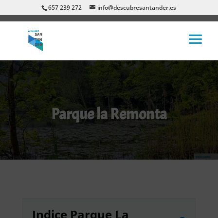
657 239 272
info@descubresantander.es
Parque la Remonta
Indice Parque La