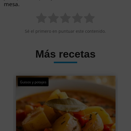
mesa.
Sé el primero en puntuar este contenido.
Más recetas
Guisos y potajes
Ape