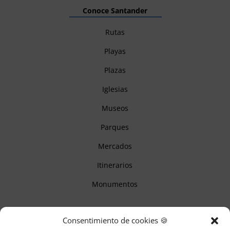
Conoce Santander
Rutas
Playas
Plazas
Iglesias
Museos
Parques
Mercados
Itinerarios
Monumentos
Descubre Cantabria
Consentimiento de cookies 🍪