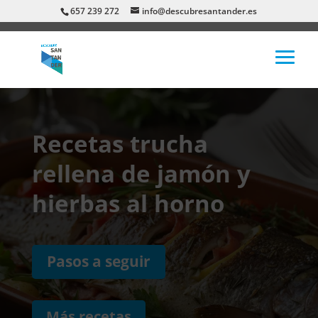
657 239 272
info@descubresantander.es
Recetas trucha
rellena de jamón y
hierbas al horno
Pasos a seguir
Más recetas