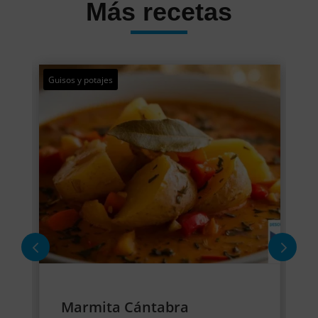
Más recetas
Guisos y potajes
Ape
Marmita Cántabra