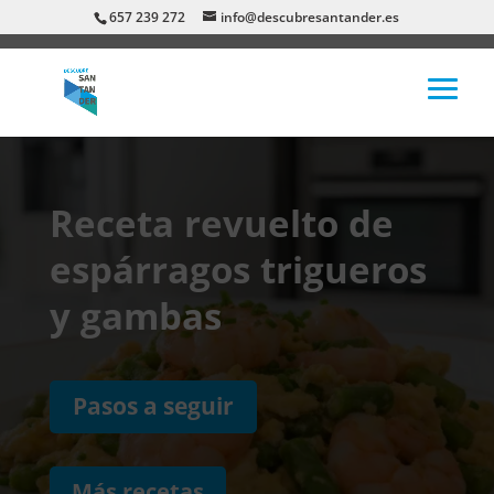
657 239 272
info@descubresantander.es
Receta revuelto de
espárragos trigueros
y gambas
Pasos a seguir
Más recetas