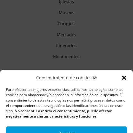
Iglesias
Museos
Parques
Mercados
Itinerarios
Monumentos
Descubre Cantabria
Consentimiento de cookies 🍪
Para ofrecer las mejores experiencias, utilizamos tecnologías como las
Información
cookies para almacenar y/o acceder a la información del dispositivo. El
consentimiento de estas tecnologías nos permitirá procesar datos como
Aviso legal
el comportamiento de navegación o las identificaciones únicas en este
sitio.
No consentir o retirar el consentimiento, puede afectar
Política de cookies
negativamente a ciertas características y funciones.
Política de privacidad