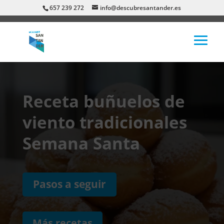
657 239 272
info@descubresantander.es
Receta buñuelos de
viento tradicionales
Semana Santa
Pasos a seguir
Más recetas