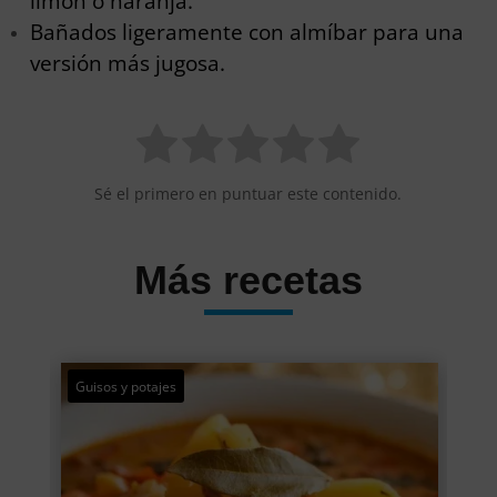
limón o naranja.
Bañados ligeramente con almíbar para una
versión más jugosa.
Sé el primero en puntuar este contenido.
Más recetas
Guisos y potajes
Ape