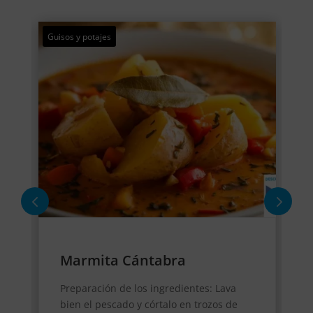
Guisos y potajes
Ape
Marmita Cántabra
Preparación de los ingredientes: Lava
bien el pescado y córtalo en trozos de