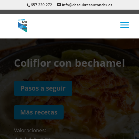
657 239 272
info@descubresantander.es
Coliflor con bechamel
Pasos a seguir
Más recetas
Valoraciones: