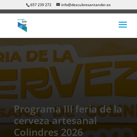
657 239 272
info@descubresantander.es
Programa III feria de la
cerveza artesanal
Colindres 2026