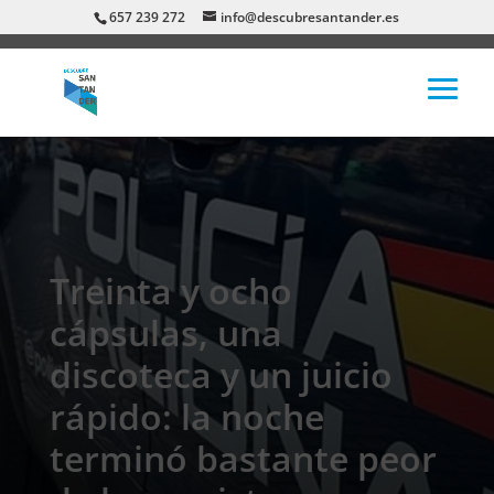
657 239 272
info@descubresantander.es
Treinta y ocho
cápsulas, una
discoteca y un juicio
rápido: la noche
terminó bastante peor