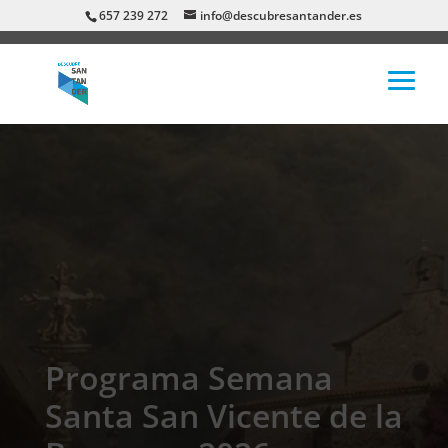
657 239 272
info@descubresantander.es
Programa Semana
Santa San Vicente de la