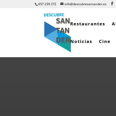
657 239 272
info@descubresantander.es
Restaurantes
A
Noticias
Cine