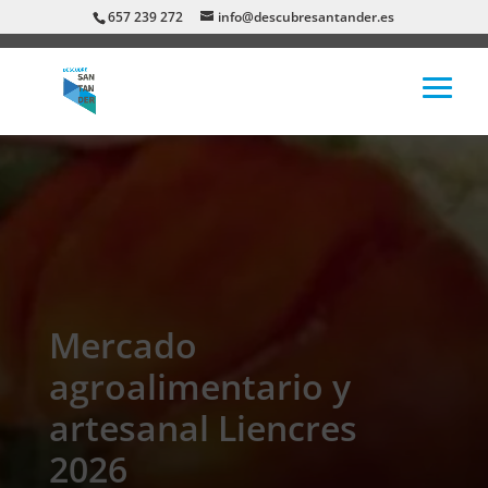
657 239 272
info@descubresantander.es
Mercado
agroalimentario y
artesanal Liencres
2026