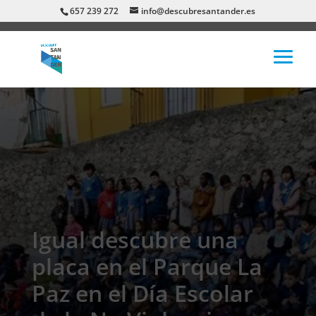
657 239 272
info@descubresantander.es
Igual descubre una
placa en el Parque La
Paz en el Día Escolar