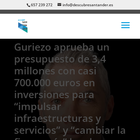
657 239 272
info@descubresantander.es
Guriezo aprueba un
presupuesto de 3,4
millones con casi
700.000 euros en
inversiones para
“impulsar
infraestructuras y
servicios” y “cambiar la