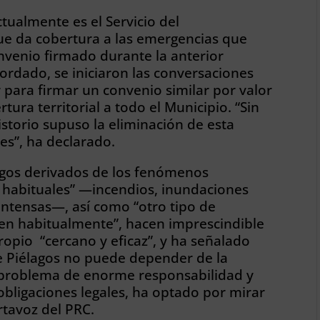
ctualmente es el Servicio del
ue da cobertura a las emergencias que
onvenio firmado durante la anterior
cordado, se iniciaron las conversaciones
para firmar un convenio similar por valor
tura territorial a todo el Municipio. “Sin
istorio supuso la eliminación de esta
nes”, ha declarado.
esgos derivados de los fenómenos
 habituales” —incendios, inundaciones
 intensas—, así como “otro tipo de
en habitualmente”, hacen imprescindible
ropio “cercano y eficaz”, y ha señalado
de Piélagos no puede depender de la
 problema de enorme responsabilidad y
obligaciones legales, ha optado por mirar
ortavoz del PRC.