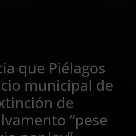
ia que Piélagos
icio municipal de
xtinción de
alvamento “pese