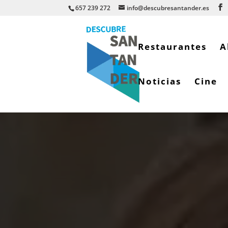
657 239 272
info@descubresantander.es
Restaurantes
A
Noticias
Cine