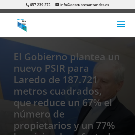
657 239 272
info@descubresantander.es
El Gobierno plantea un
nuevo PSIR para
Laredo de 187.721
metros cuadrados,
que reduce un 67% el
número de
propietarios y un 77%