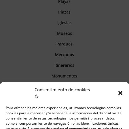
Playas
Plazas
Iglesias
Museos
Parques
Mercados
Itinerarios
Monumentos
Consentimiento de cookies
Descubre Cantabria
🍪
Para ofrecer las mejores experiencias, utilizamos tecnologías como las
Información
cookies para almacenar y/o acceder a la información del dispositivo. El
consentimiento de estas tecnologías nos permitirá procesar datos
Aviso legal
como el comportamiento de navegación o las identificaciones únicas
en este sitio.
No consentir o retirar el consentimiento, puede afectar