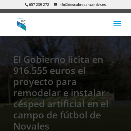
657 239 272
info@descubresantander.es
El Gobierno licita en
916.555 euros el
proyecto para
remodelar e instalar
césped artificial en el
campo de fútbol de
Novales