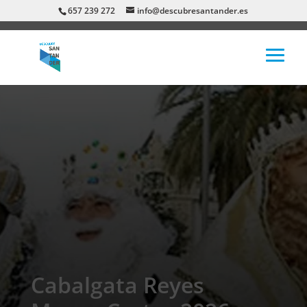
657 239 272
info@descubresantander.es
Cabalgata Reyes