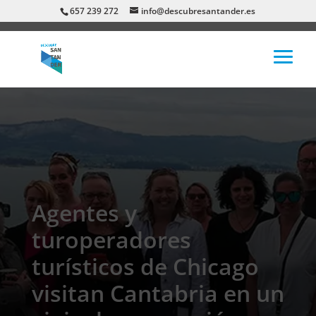
657 239 272
info@descubresantander.es
Agentes y
turoperadores
turísticos de Chicago
visitan Cantabria en un