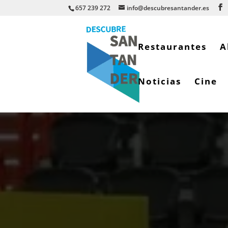
657 239 272
info@descubresantander.es
Restaurantes
A
Noticias
Cine