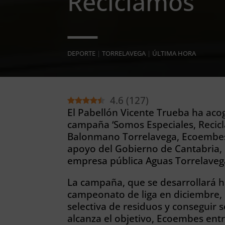
Reciclamos’
DEPORTE
|
TORRELAVEGA
|
ÚLTIMA HORA
4.6
(
127
)
El Pabellón Vicente Trueba ha aco
campaña ‘Somos Especiales, Recicla
Balonmano Torrelavega, Ecoembes 
apoyo del Gobierno de Cantabria, 
empresa pública Aguas Torrelaveg
La campaña, que se desarrollará ha
campeonato de liga en diciembre, b
selectiva de residuos y conseguir 
alcanza el objetivo, Ecoembes ent