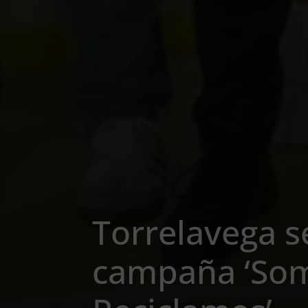
Torrelavega s
campaña ‘Som