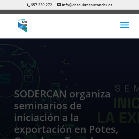
657 239 272
info@descubresantander.es
SODERCAN organiza
seminarios de
iniciación a la
exportación en Potes,