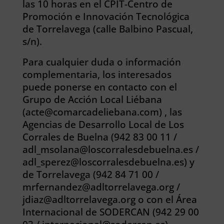
las 10 horas en el CPIT-Centro de
Promoción e Innovación Tecnológica
de Torrelavega (calle Balbino Pascual,
s/n).
Para cualquier duda o información
complementaria, los interesados
puede ponerse en contacto con el
Grupo de Acción Local Liébana
(acte@comarcadeliebana.com) , las
Agencias de Desarrollo Local de Los
Corrales de Buelna (942 83 00 11 /
adl_msolana@loscorralesdebuelna.es /
adl_sperez@loscorralesdebuelna.es) y
de Torrelavega (942 84 71 00 /
mrfernandez@adltorrelavega.org /
jdiaz@adltorrelavega.org o con el Área
Internacional de SODERCAN (942 29 00