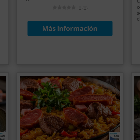
C
c
0
(
0
)
s
d
Más información