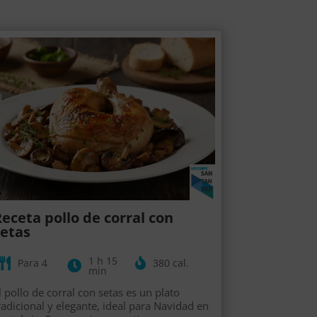
eceta pollo de corral con
setas
1 h 15
Para 4
380 cal.
min
l pollo de corral con setas es un plato
radicional y elegante, ideal para Navidad en