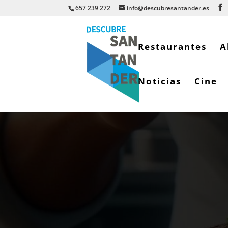
657 239 272
info@descubresantander.es
Restaurantes
A
Noticias
Cine