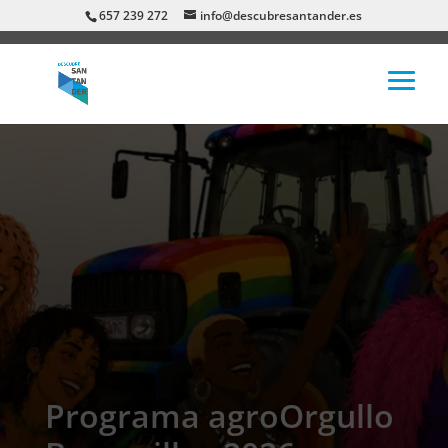
657 239 272
info@descubresantander.es
Programa agroOrgullo