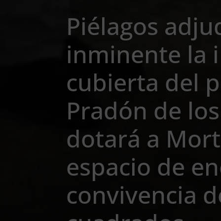
Piélagos adju
inminente la i
cubierta del 
Pradón de lo
dotará a Mor
espacio de en
convivencia d