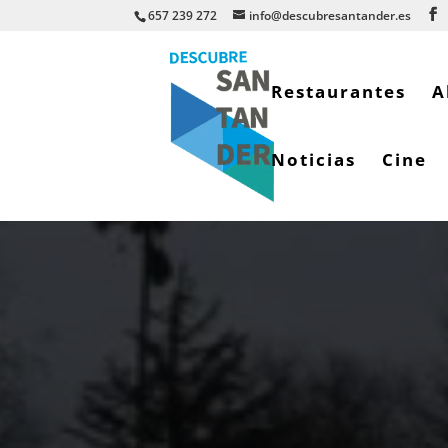
657 239 272
info@descubresantander.es
Restaurantes
A
Noticias
Cine