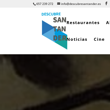
657 239 272
info@descubresantander.es
Restaurantes
A
Noticias
Cine