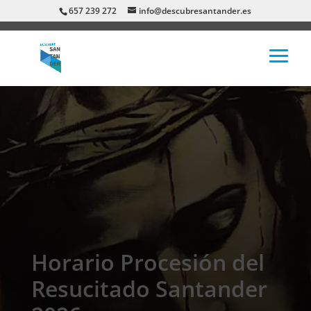
657 239 272
info@descubresantander.es
Horario Procesión del
Resucitado Santander