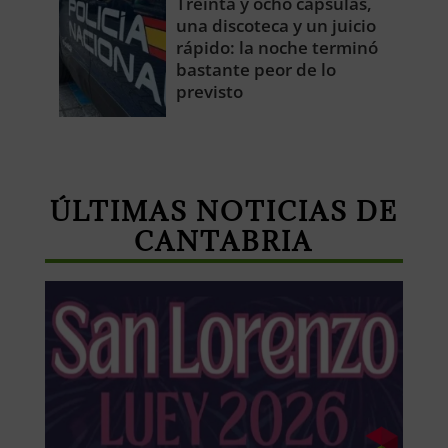
Treinta y ocho cápsulas,
una discoteca y un juicio
rápido: la noche terminó
bastante peor de lo
previsto
ÚLTIMAS NOTICIAS DE
CANTABRIA