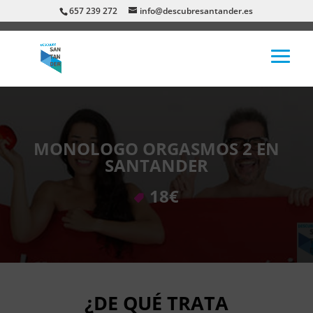
657 239 272
info@descubresantander.es
MONOLOGO ORGASMOS 2 EN
SANTANDER
18€
¿DE QUÉ TRATA