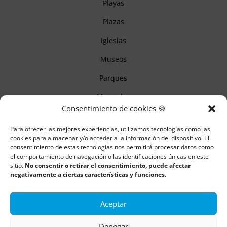
Playas
Plazas
Iglesias
Museos
Parques
Mercados
Consentimiento de cookies 🍪
Itinerarios
Para ofrecer las mejores experiencias, utilizamos tecnologías como las
Monumentos
cookies para almacenar y/o acceder a la información del dispositivo. El
consentimiento de estas tecnologías nos permitirá procesar datos como
el comportamiento de navegación o las identificaciones únicas en este
sitio.
No consentir o retirar el consentimiento, puede afectar
Descubre Cantabria
negativamente a ciertas características y funciones.
Información
Aceptar
Aviso legal
Denegar