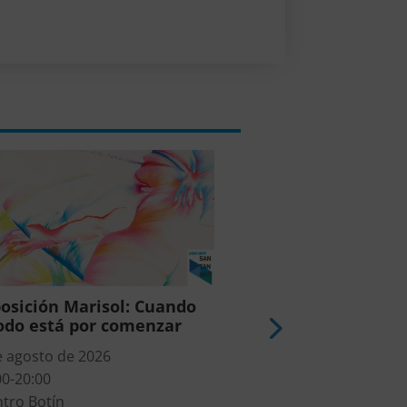
osición Marisol: Cuando
Exposición Yuko
odo está por comenzar
Entrelazami
e agosto de 2026
8 de agosto de 2026
00-20:00
16:00-20:00
tro Botín
Centro Botín