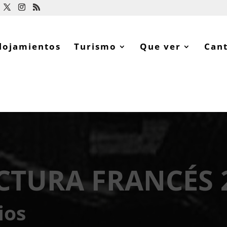
lojamientos
Turismo
Que ver
Can
CTURA FRANCÉS 
ios