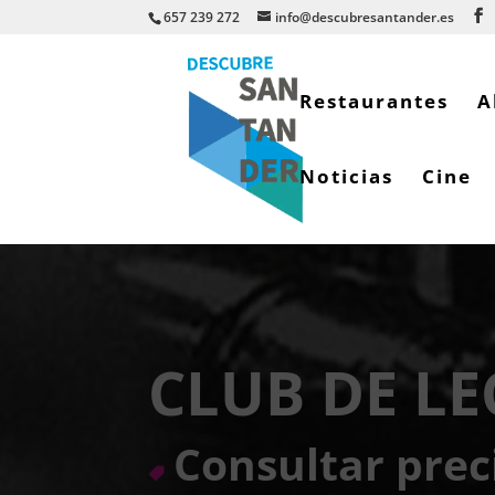
657 239 272
info@descubresantander.es
Restaurantes
A
Noticias
Cine
CLUB DE LE
Consultar prec