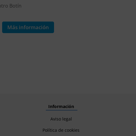
tro Botín
Centro Botín
9€
Más información
Más informa
Información
Aviso legal
Política de cookies