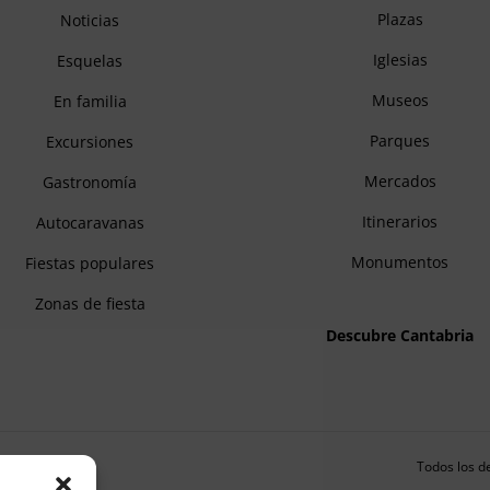
Plazas
Noticias
Iglesias
Esquelas
Museos
En familia
Parques
Excursiones
Mercados
Gastronomía
Itinerarios
Autocaravanas
Monumentos
Fiestas populares
Zonas de fiesta
Descubre Cantabria
Todos los d