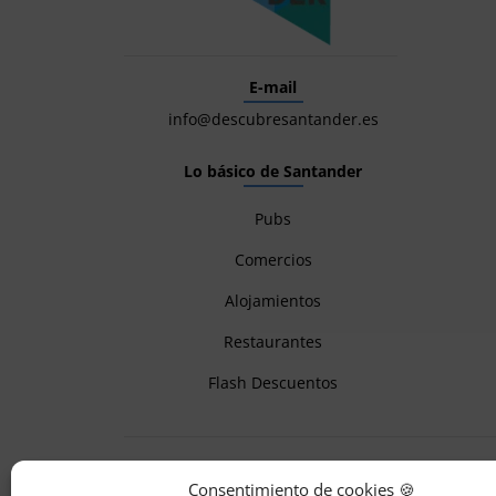
E-mail
info@descubresantander.es
Lo básico de Santander
Pubs
Comercios
Alojamientos
Restaurantes
Flash Descuentos
Consentimiento de cookies 🍪