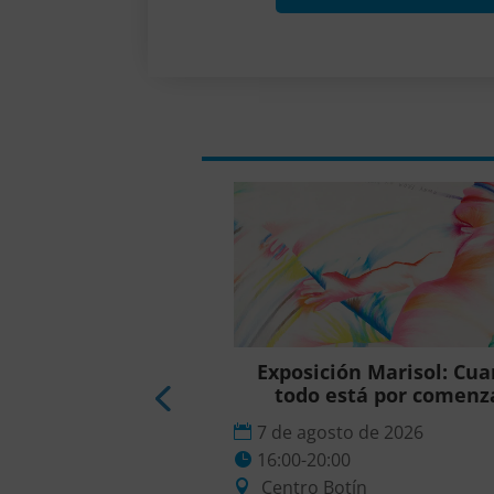
ón Marisol: Cuando
Exposición Marisol: Cu
stá por comenzar
todo está por comenz
to de 2026
7 de agosto de 2026
0
16:00-20:00
tín
Centro Botín