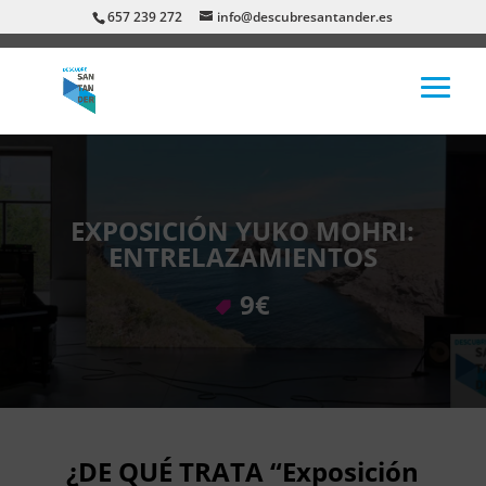
657 239 272
info@descubresantander.es
EXPOSICIÓN YUKO MOHRI:
ENTRELAZAMIENTOS
9€
¿DE QUÉ TRATA “Exposición