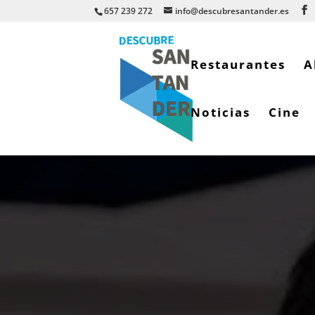
657 239 272
info@descubresantander.es
Restaurantes
A
Noticias
Cine