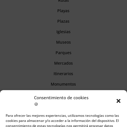
Rutas
Playas
Plazas
Iglesias
Museos
Parques
Mercados
Itinerarios
Monumentos
Consentimiento de cookies
Descubre Cantabria
🍪
Para ofrecer las mejores experiencias, utilizamos tecnologías como las
Información
cookies para almacenar y/o acceder a la información del dispositivo. El
consentimiento de estas tecnologías nos permitirá procesar datos