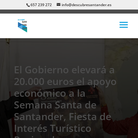
657 239 272
info@descubresantander.es
El Gobierno elevará a
20.000 euros el apoyo
económico a la
Semana Santa de
Santander, Fiesta de
Interés Turístico