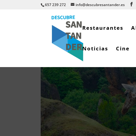
657 239 272
info@descubresantander.es
Restaurantes
A
Noticias
Cine