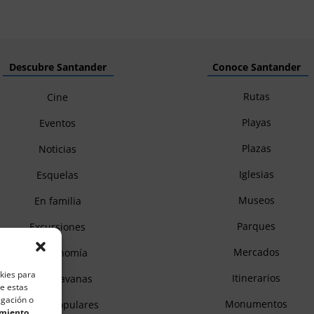
Descubre Santander
Conoce Santander
Rutas
Cine
Playas
Eventos
Plazas
Noticias
Iglesias
Esquelas
Museos
En familia
Parques
Excursiones
Mercados
Gastronomía
okies para
Itinerarios
Autocaravanas
de estas
egación o
Monumentos
Fiestas populares
imiento,