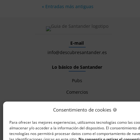
« Entradas más antiguas
E-mail
info@descubresantander.es
Lo básico de Santander
Pubs
Comercios
Alojamientos
Consentimiento de cookies 🍪
Restaurantes
Para ofrecer las mejores experiencias, utilizamos tecnologías como las co
Flash Descuentos
almacenar y/o acceder a la información del dispositivo. El consentimiento 
tecnologías nos permitirá procesar datos como el comportamiento de nav
las identificaciones únicas en este sitio.
No consentir o retirar el consent