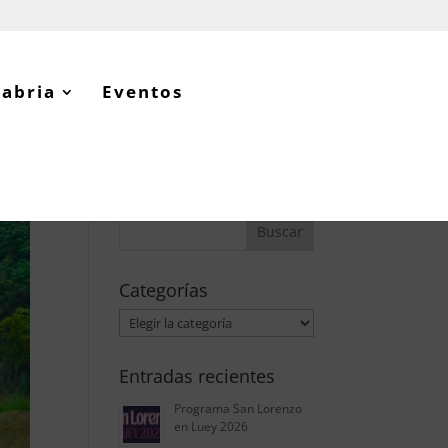
tabria
Eventos
Categorías
Categorías
Entradas recientes
Programa San Lorenzo
en Luey 2026