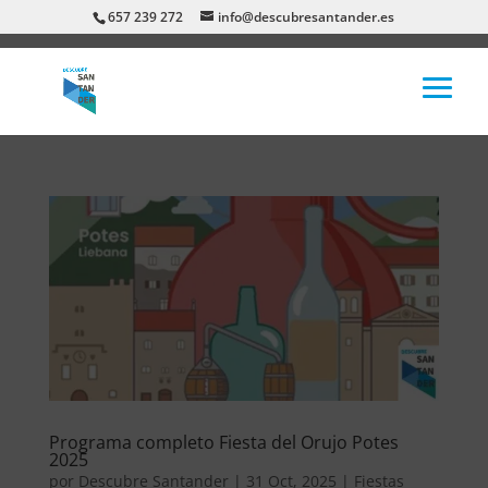
657 239 272
info@descubresantander.es
Programa completo Fiesta del Orujo Potes
2025
por
Descubre Santander
|
31 Oct, 2025
|
Fiestas