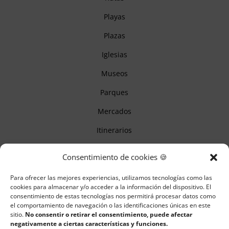
Playas
Plazas
Iglesias
Museos
Parques
Mercados
Itinerarios
Monumentos
Consentimiento de cookies 🍪
Para ofrecer las mejores experiencias, utilizamos tecnologías como las
Descubre Cantabria
cookies para almacenar y/o acceder a la información del dispositivo. El
consentimiento de estas tecnologías nos permitirá procesar datos como
el comportamiento de navegación o las identificaciones únicas en este
Información
sitio.
No consentir o retirar el consentimiento, puede afectar
negativamente a ciertas características y funciones.