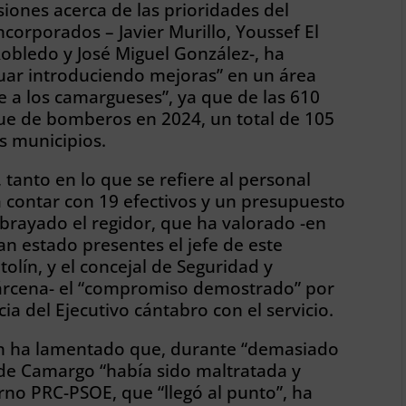
ones acerca de las prioridades del
ncorporados – Javier Murillo, Youssef El
 Robledo y José Miguel González-, ha
uar introduciendo mejoras” en un área
e a los camargueses”, ya que de las 610
que de bomberos en 2024, un total de 105
s municipios.
tanto en lo que se refiere al personal
 contar con 19 efectivos y un presupuesto
subrayado el regidor, que ha valorado -en
n estado presentes el jefe de este
lín, y el concejal de Seguridad y
árcena- el “compromiso demostrado” por
ia del Ejecutivo cántabro con el servicio.
án ha lamentado que, durante “demasiado
de Camargo “había sido maltratada y
rno PRC-PSOE, que “llegó al punto”, ha