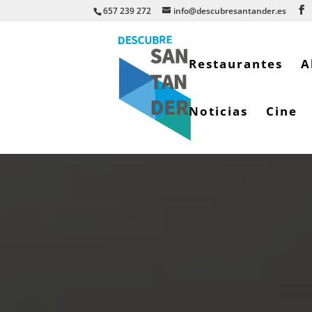
657 239 272
info@descubresantander.es
Restaurantes
A
Noticias
Cine