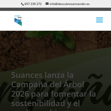
657 239 272
info@descubresantander.es
Suances lanza la
Campaña del Árbol
2026 para fomentar la
sostenibilidad y el