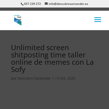
657 239 272
info@descubresantander.es
Unlimited screen
shitposting time taller
online de memes con La
Sofy
por
Descubre Santander
|
13 Oct, 2025