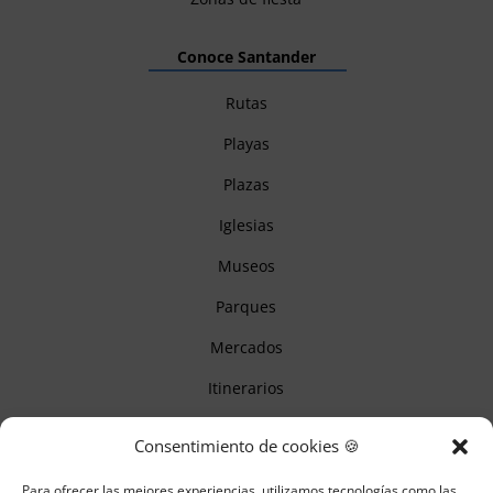
Conoce Santander
Rutas
Playas
Plazas
Iglesias
Museos
Parques
Mercados
Itinerarios
Monumentos
Consentimiento de cookies 🍪
Para ofrecer las mejores experiencias, utilizamos tecnologías como las