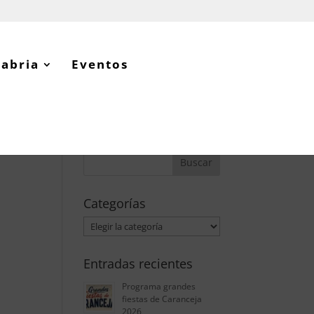
tabria
Eventos
Categorías
Categorías
Entradas recientes
Programa grandes
fiestas de Caranceja
2026