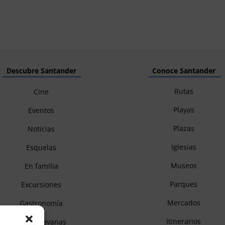
Descubre Santander
Conoce Santander
Rutas
Cine
Playas
Eventos
Plazas
Noticias
Iglesias
Esquelas
Museos
En familia
Parques
Excursiones
Mercados
Gastronomía
Itinerarios
Autocaravanas