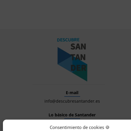
E-mail
info@descubresantander.es
Lo básico de Santander
Consentimiento de cookies 🍪
Pubs