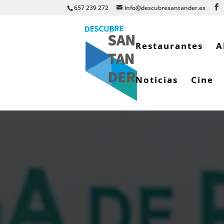
657 239 272
info@descubresantander.es
Restaurantes
A
Noticias
Cine