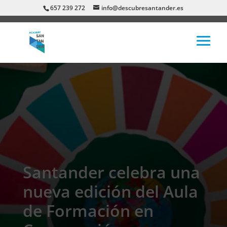
657 239 272
info@descubresantander.es
Santander celebra una
nueva edición del Aula
de Formación en