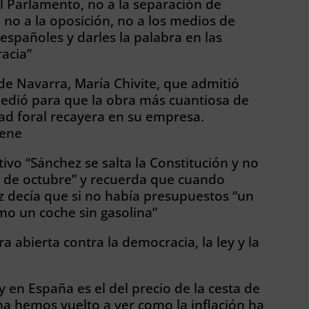
 Parlamento, no a la separación de
a, no a la oposición, no a los medios de
españoles y darles la palabra en las
acia”
de Navarra, María Chivite, que admitió
dió para que la obra más cuantiosa de
ad foral recayera en su empresa.
iene
ivo “Sánchez se salta la Constitución y no
1 de octubre” y recuerda que cuando
 decía que si no había presupuestos “un
mo un coche sin gasolina”
a abierta contra la democracia, la ley y la
 en España es el del precio de la cesta de
a hemos vuelto a ver como la inflación ha