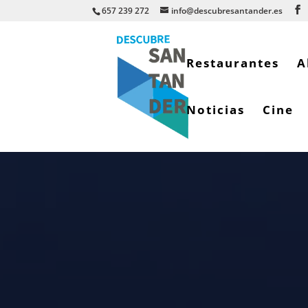
657 239 272
info@descubresantander.es
Restaurantes
A
Noticias
Cine