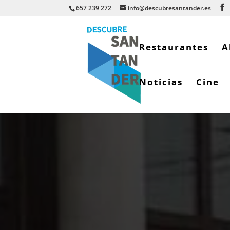
657 239 272
info@descubresantander.es
Restaurantes
A
Noticias
Cine