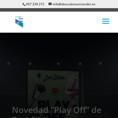
657 239 272
info@descubresantander.es
Novedad “Play Off” de