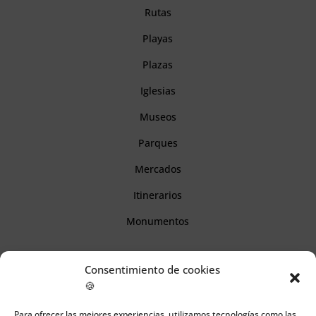
Rutas
Playas
Plazas
Iglesias
Museos
Parques
Mercados
Itinerarios
Monumentos
Descubre Cantabria
Consentimiento de cookies
🍪
Información
Para ofrecer las mejores experiencias, utilizamos tecnologías como las