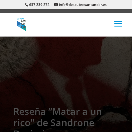
657 239 272
info@descubresantander.es
Reseña “Matar a un
rico” de Sandrone