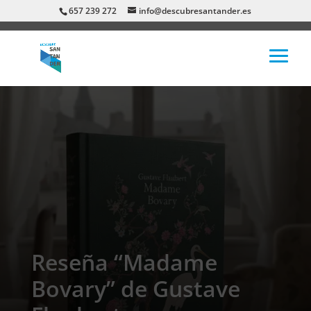
657 239 272
info@descubresantander.es
Reseña “Madame
Bovary” de Gustave