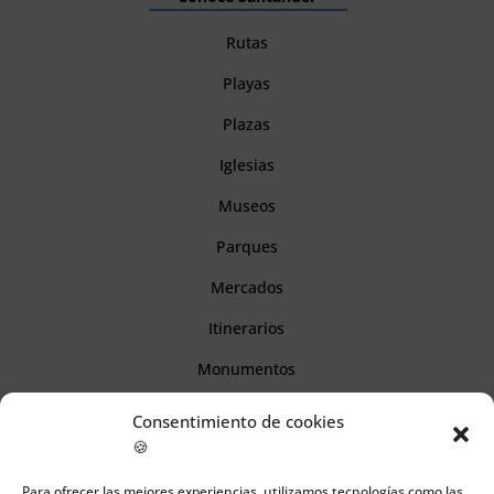
Rutas
Playas
Plazas
Iglesias
Museos
Parques
Mercados
Itinerarios
Monumentos
Consentimiento de cookies
Descubre Cantabria
🍪
Para ofrecer las mejores experiencias, utilizamos tecnologías como las