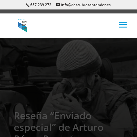
657 239 272
info@descubresantander.es
Reseña “Enviado
especial” de Arturo