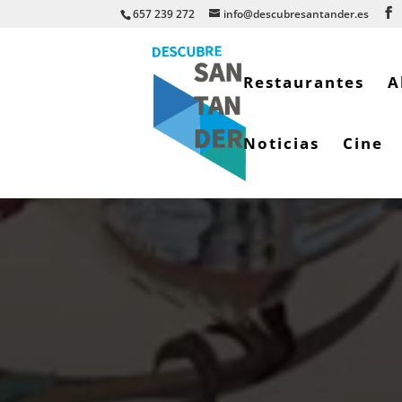
657 239 272
info@descubresantander.es
Restaurantes
A
Noticias
Cine