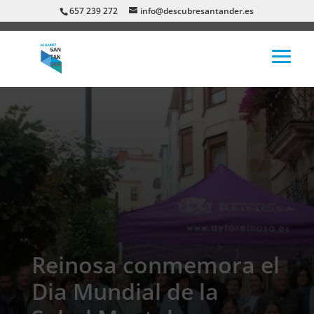
657 239 272
info@descubresantander.es
Reinosa conmemora el
Dia Mundial de la