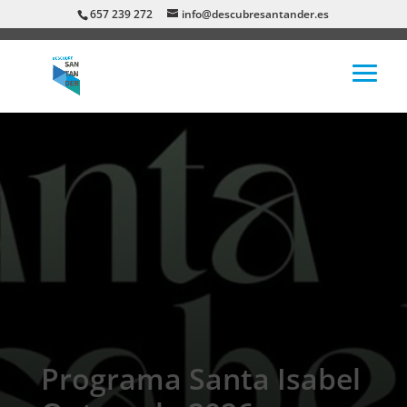
657 239 272
info@descubresantander.es
Programa Santa Isabel